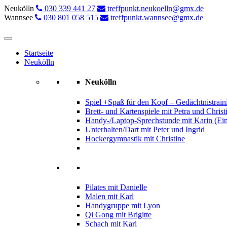
Neukölln
030 339 441 27
treffpunkt.neukoelln@gmx.de
Wannsee
030 801 058 515
treffpunkt.wannsee@gmx.de
Startseite
Neukölln
Neukölln
Spiel +Spaß für den Kopf – Gedächtnistrain
Brett- und Kartenspiele mit Petra und Christ
Handy-/Laptop-Sprechstunde mit Karin (Ein
Unterhalten/Dart mit Peter und Ingrid
Hockergymnastik mit Christine
Pilates mit Danielle
Malen mit Karl
Handygruppe mit Lyon
Qi Gong mit Brigitte
Schach mit Karl