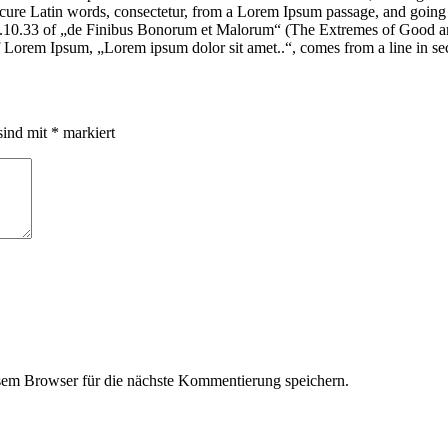
e Latin words, consectetur, from a Lorem Ipsum passage, and going thro
10.33 of „de Finibus Bonorum et Malorum“ (The Extremes of Good and E
of Lorem Ipsum, „Lorem ipsum dolor sit amet..“, comes from a line in se
sind mit
*
markiert
em Browser für die nächste Kommentierung speichern.