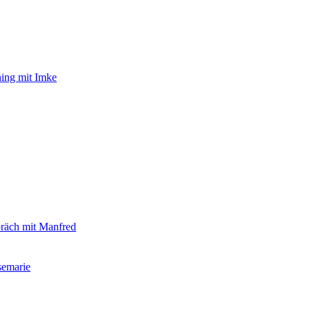
ning mit Imke
präch mit Manfred
semarie