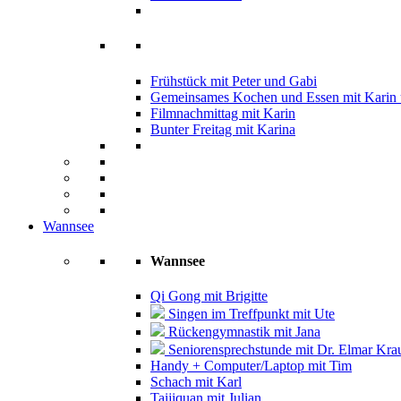
Frühstück mit Peter und Gabi
Gemeinsames Kochen und Essen mit Karin u
Filmnachmittag mit Karin
Bunter Freitag mit Karina
Wannsee
Wannsee
Qi Gong mit Brigitte
Singen im Treffpunkt mit Ute
Rückengymnastik mit Jana
Seniorensprechstunde mit Dr. Elmar Kra
Handy + Computer/Laptop mit Tim
Schach mit Karl
Taijiquan mit Julian