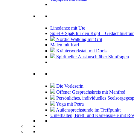
Linedance mit Ute
Spiel + Spaß für den Kopf – Gedächtnistrai
Nordic Walking mit Grit
Malen mit Karl
Kräuterwerkstatt mit Doris
Spiritueller Austausch über Sinnfragen
Die Vorleserin
Offener Gesprächskreis mit Manfred
Persönliches, individuelles Seelsorgeges
Yoga mit Petra
Außensprechstunde im Treffpunkt
Unterhalten, Brett- und Kartenspiele mit Ro